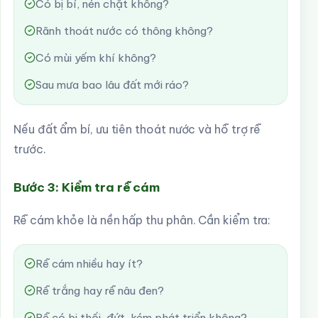
Có bị bí, nén chặt không?
Rãnh thoát nước có thông không?
Có mùi yếm khí không?
Sau mưa bao lâu đất mới ráo?
Nếu đất ẩm bí, ưu tiên thoát nước và hỗ trợ rễ
trước.
Bước 3: Kiểm tra rễ cám
Rễ cám khỏe là nền hấp thu phân. Cần kiểm tra:
Rễ cám nhiều hay ít?
Rễ trắng hay rễ nâu đen?
Rễ có bị thối, đứt, kém phát triển không?