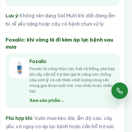
Lưu ý:
Không nên dùng Gel Multi khi đất đang ẩm
bí, rễ yếu nặng hoặc cây có bệnh chưa xử lý.
Fosalic: khi vàng lá đi kèm áp lực bệnh sau
mưa
Fosalic
Fosalic là công thức Lân, Kali và Đồng, phù hợp
khi cây cần hỗ trợ làm già lá, nâng sức chống
chịu sinh lý và cải thiện chất lượng nông sản
trong giai đoạn nuôi trái, vào nhân hoặc chắc
hạt.
Gọi
Xem sản phẩm
→
Phù hợp khi:
Vườn mưa kéo dài, ẩm độ cao, cây
yếu, có nguy cơ áp lực bệnh hoặc cần hỗ trợ sức