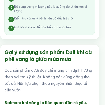
Bổ sung trung vi lượng nếu lá xuống do thiếu nền vi
5
lượng.
Kiểm tra và xử lý bệnh nếu có dấu hiệu rõ.
6
Giữ bộ lá khỏe để cây tiếp tục nuôi trái.
7
Gợi ý sử dụng sản phẩm Duli khi cà
phê vàng lá giữa mùa mưa
Các sản phẩm dưới đây chỉ mang tính định hướng
theo vai trò kỹ thuật. Không cần dùng đồng thời
tất cả. Nên lựa chọn theo nguyên nhân thực tế
của vườn.
Salmon: khi vàng lá liên quan đến rễ yếu,