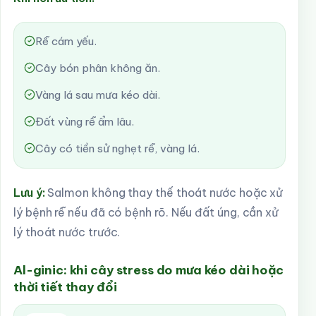
Rễ cám yếu.
Cây bón phân không ăn.
Vàng lá sau mưa kéo dài.
Đất vùng rễ ẩm lâu.
Cây có tiền sử nghẹt rễ, vàng lá.
Lưu ý:
Salmon không thay thế thoát nước hoặc xử
lý bệnh rễ nếu đã có bệnh rõ. Nếu đất úng, cần xử
lý thoát nước trước.
Al-ginic: khi cây stress do mưa kéo dài hoặc
thời tiết thay đổi