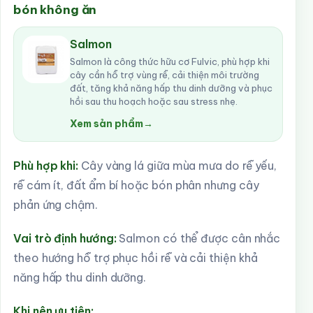
bón không ăn
Salmon
Salmon là công thức hữu cơ Fulvic, phù hợp khi
cây cần hỗ trợ vùng rễ, cải thiện môi trường
đất, tăng khả năng hấp thu dinh dưỡng và phục
hồi sau thu hoạch hoặc sau stress nhẹ.
Xem sản phẩm
→
Phù hợp khi:
Cây vàng lá giữa mùa mưa do rễ yếu,
rễ cám ít, đất ẩm bí hoặc bón phân nhưng cây
phản ứng chậm.
Vai trò định hướng:
Salmon có thể được cân nhắc
theo hướng hỗ trợ phục hồi rễ và cải thiện khả
năng hấp thu dinh dưỡng.
Khi nên ưu tiên: