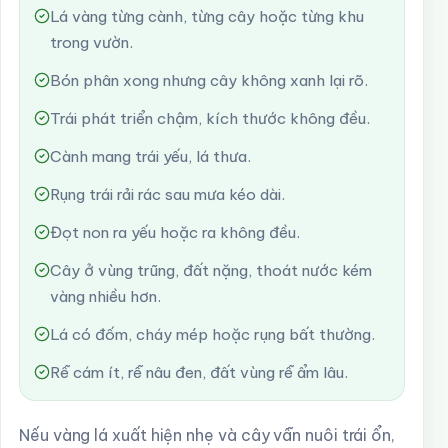
Lá vàng từng cành, từng cây hoặc từng khu
trong vườn.
Bón phân xong nhưng cây không xanh lại rõ.
Trái phát triển chậm, kích thước không đều.
Cành mang trái yếu, lá thưa.
Rụng trái rải rác sau mưa kéo dài.
Đọt non ra yếu hoặc ra không đều.
Cây ở vùng trũng, đất nặng, thoát nước kém
vàng nhiều hơn.
Lá có đốm, cháy mép hoặc rụng bất thường.
Rễ cám ít, rễ nâu đen, đất vùng rễ ẩm lâu.
Nếu vàng lá xuất hiện nhẹ và cây vẫn nuôi trái ổn,