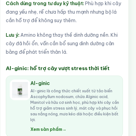
Cách dùng trong tư duy kỹ thuật:
Phù hợp khi cây
đang yếu nhẹ, rễ chưa hấp thu mạnh nhưng bộ lá
cần hỗ trợ để không suy thêm.
Lưu ý:
Amino không thay thế dinh dưỡng nền. Khi
cây đã hồi ổn, vẫn cần bổ sung dinh dưỡng cân
bằng để phát triển thân lá.
Al-ginic: hỗ trợ cây vượt stress thời tiết
Al-ginic
Al-ginic là công thức chiết xuất từ tảo biển
Ascophyllum nodosum, chứa Alginic acid,
Manitol và hữu cơ sinh học, phù hợp khi cây cần
hỗ trợ giảm stress sinh lý, mát cây và phục hồi
sau nắng nóng, mưa kéo dài hoặc điều kiện bất
lợi.
Xem sản phẩm
→