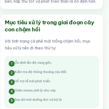
bền, hấp thu tốt và phát triển thân lá ổn định hơn.
Mục tiêu xử lý trong giai đoạn cây
con chậm hồi
Với tình trạng cà phê mới trồng chậm hồi, mục
tiêu xử lý nên đi theo thứ tự:
Ổn định ẩm độ vùng gốc.
1
Kiểm tra độ thông thoáng của đất.
2
Hỗ trợ rễ mới phát triển.
3
Giảm stress sinh lý cho cây.
4
Sau đó mới dưỡng đọt và bộ lá.
5