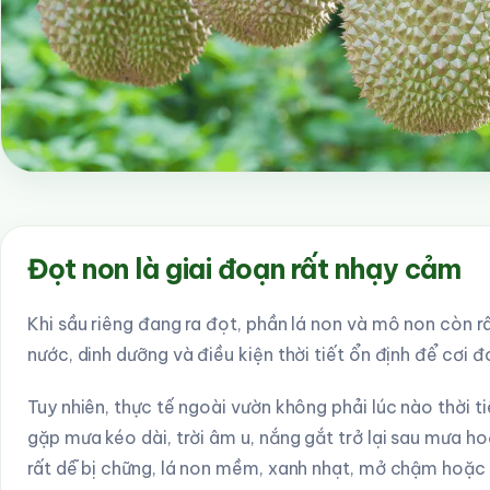
Đọt non là giai đoạn rất nhạy cảm
Khi sầu riêng đang ra đọt, phần lá non và mô non còn r
nước, dinh dưỡng và điều kiện thời tiết ổn định để cơi đ
Tuy nhiên, thực tế ngoài vườn không phải lúc nào thời ti
gặp mưa kéo dài, trời âm u, nắng gắt trở lại sau mưa h
rất dễ bị chững, lá non mềm, xanh nhạt, mở chậm hoặc 