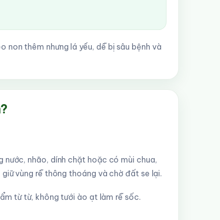
o non thêm nhưng lá yếu, dễ bị sâu bệnh và
m?
g nước, nhão, dính chặt hoặc có mùi chua,
giữ vùng rễ thông thoáng và chờ đất se lại.
ẩm từ từ, không tưới ào ạt làm rễ sốc.