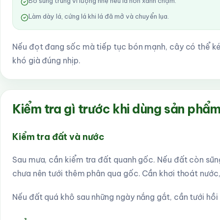
Bổ sung trung vi lượng nhẹ nếu lá non xanh chậm.
Làm dày lá, cứng lá khi lá đã mở và chuyển lụa.
Nếu đọt đang sốc mà tiếp tục bón mạnh, cây có thể ké
khó già đúng nhịp.
Kiểm tra gì trước khi dùng sản phẩ
Kiểm tra đất và nước
Sau mưa, cần kiểm tra đất quanh gốc. Nếu đất còn sũn
chưa nên tưới thêm phân qua gốc. Cần khơi thoát nước, 
Nếu đất quá khô sau những ngày nắng gắt, cần tưới hồi 