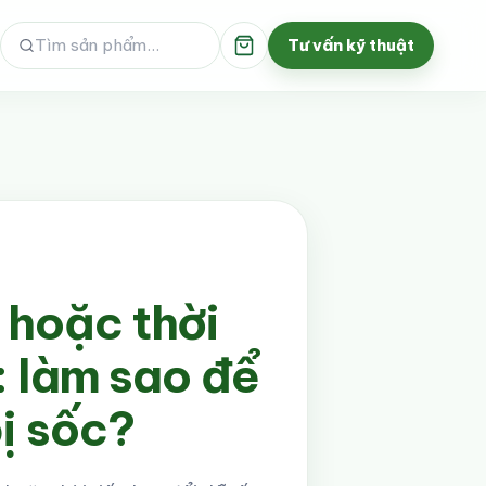
Tư vấn kỹ thuật
 hoặc thời
: làm sao để
ị sốc?