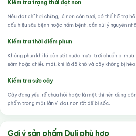
Kiểm tra trạng thái đọt non
Nếu đọt chỉ hơi chững, lá non còn tươi, có thể hỗ trợ hồi
dấu hiệu sâu bệnh hoặc nấm bệnh, cần xử lý nguyên nhân
Kiểm tra thời điểm phun
Không phun khi lá còn ướt nước mưa, trời chuẩn bị mưa
sớm hoặc chiều mát, khi lá đã khô và cây không bị héo
Kiểm tra sức cây
Cây đang yếu, rễ chưa hồi hoặc lá mệt thì nên dùng cô
phẩm trong một lần vì đọt non rất dễ bị sốc.
Gợi ý sản phẩm Duli phù hợp