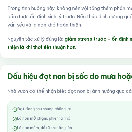
Trong tình huống này, không nên vội tăng thêm phân mạ
cần được ổn định sinh lý trước. Nếu thúc dinh dưỡng qu
vẫn yếu và lá non khó hoàn thiện.
Nguyên tắc xử lý đúng là:
giảm stress trước – ổn định 
thiện lá khi thời tiết thuận hơn.
Dấu hiệu đọt non bị sốc do mưa hoặc
Nhà vườn có thể nhận biết đọt non bị ảnh hưởng qua cá
Đọt đang nhú nhưng chững lại.
Lá non mở chậm, phiến lá nhỏ.
Lá non mềm, dễ rũ khi nắng lên.