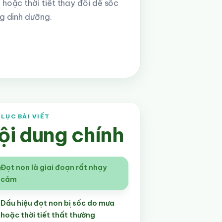
 hoặc thời tiết thay đổi dễ sốc
ng dinh dưỡng.
LỤC BÀI VIẾT
ội dung chính
Đọt non là giai đoạn rất nhạy
cảm
Dấu hiệu đọt non bị sốc do mưa
hoặc thời tiết thất thường