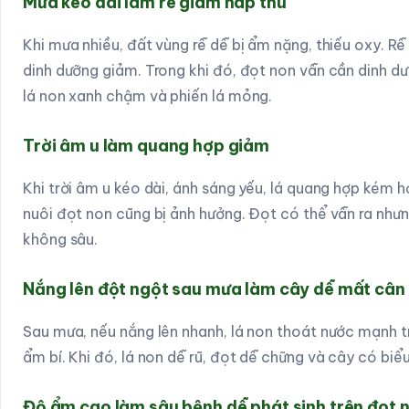
Mưa kéo dài làm rễ giảm hấp thu
Khi mưa nhiều, đất vùng rễ dễ bị ẩm nặng, thiếu oxy. Rễ
dinh dưỡng giảm. Trong khi đó, đọt non vẫn cần dinh dư
lá non xanh chậm và phiến lá mỏng.
Trời âm u làm quang hợp giảm
Khi trời âm u kéo dài, ánh sáng yếu, lá quang hợp kém 
nuôi đọt non cũng bị ảnh hưởng. Đọt có thể vẫn ra như
không sâu.
Nắng lên đột ngột sau mưa làm cây dễ mất cân
Sau mưa, nếu nắng lên nhanh, lá non thoát nước mạnh 
ẩm bí. Khi đó, lá non dễ rũ, đọt dễ chững và cây có biểu 
Độ ẩm cao làm sâu bệnh dễ phát sinh trên đọt 