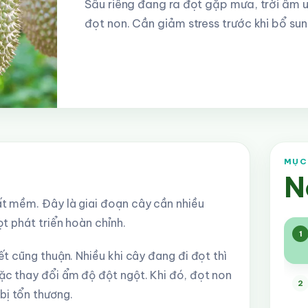
Sầu riêng đang ra đọt gặp mưa, trời âm u
đọt non. Cần giảm stress trước khi bổ su
MỤC 
N
ất mềm. Đây là giai đoạn cây cần nhiều
ọt phát triển hoàn chỉnh.
1
ết cũng thuận. Nhiều khi cây đang đi đọt thì
oặc thay đổi ẩm độ đột ngột. Khi đó, đọt non
2
bị tổn thương.