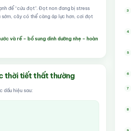
nh để “cứu đọt”. Đọt non đang bị stress
3
á sớm, cây có thể càng áp lực hơn, cơi đọt
4
nước và rễ – bổ sung dinh dưỡng nhẹ – hoàn
5
 thời tiết thất thường
6
7
c dấu hiệu sau:
8
9