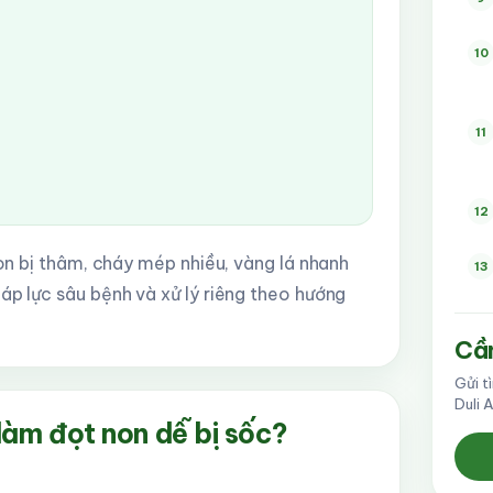
10
11
12
non bị thâm, cháy mép nhiều, vàng lá nhanh
13
áp lực sâu bệnh và xử lý riêng theo hướng
Cần
Gửi t
Duli 
 làm đọt non dễ bị sốc?