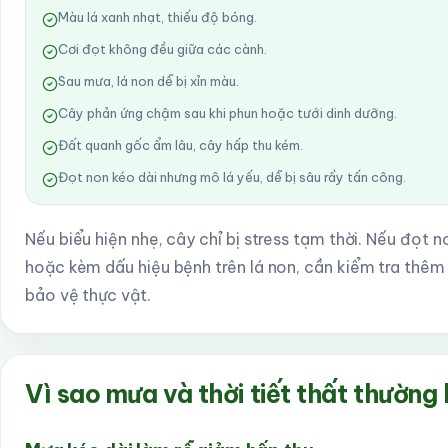
Màu lá xanh nhạt, thiếu độ bóng.
Cơi đọt không đều giữa các cành.
Sau mưa, lá non dễ bị xỉn màu.
Cây phản ứng chậm sau khi phun hoặc tưới dinh dưỡng.
Đất quanh gốc ẩm lâu, cây hấp thu kém.
Đọt non kéo dài nhưng mô lá yếu, dễ bị sâu rầy tấn công.
Nếu biểu hiện nhẹ, cây chỉ bị stress tạm thời. Nếu đọt 
hoặc kèm dấu hiệu bệnh trên lá non, cần kiểm tra thêm 
bảo vệ thực vật.
Vì sao mưa và thời tiết thất thường