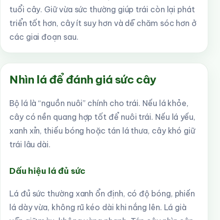
tuổi cây. Giữ vừa sức thường giúp trái còn lại phát
triển tốt hơn, cây ít suy hơn và dễ chăm sóc hơn ở
các giai đoạn sau.
Nhìn lá để đánh giá sức cây
Bộ lá là “nguồn nuôi” chính cho trái. Nếu lá khỏe,
cây có nền quang hợp tốt để nuôi trái. Nếu lá yếu,
xanh xỉn, thiếu bóng hoặc tán lá thưa, cây khó giữ
trái lâu dài.
Dấu hiệu lá đủ sức
Lá đủ sức thường xanh ổn định, có độ bóng, phiến
lá dày vừa, không rũ kéo dài khi nắng lên. Lá già