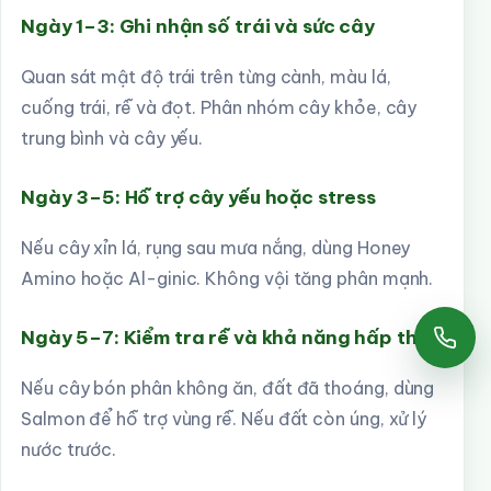
Ngày 1–3: Ghi nhận số trái và sức cây
Quan sát mật độ trái trên từng cành, màu lá,
cuống trái, rễ và đọt. Phân nhóm cây khỏe, cây
trung bình và cây yếu.
Ngày 3–5: Hỗ trợ cây yếu hoặc stress
Nếu cây xỉn lá, rụng sau mưa nắng, dùng Honey
Amino hoặc Al-ginic. Không vội tăng phân mạnh.
Ngày 5–7: Kiểm tra rễ và khả năng hấp thu
Gọi
Nếu cây bón phân không ăn, đất đã thoáng, dùng
Salmon để hỗ trợ vùng rễ. Nếu đất còn úng, xử lý
nước trước.