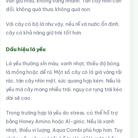
vẫn giữ màu, không vàng nhanh. Tán cây nhìn cân
đối, không quá thưa, không quá non.
Với cây có bộ lá như vậy, nếu rễ và nước ổn định,
cây có khả năng giữ trái tốt hơn.
Dấu hiệu lá yếu
Lá yếu thường xỉn màu, xanh nhạt, thiếu độ bóng,
lá mỏng hoặc dễ rũ. Một số cây có lá già vàng rải
rác, tán cây nhìn mệt, sức quang hợp kém. Nếu lá
yếu mà cây mang nhiều trái, nguy cơ rụng trái kéo
dài sẽ cao.
Trong trường hợp lá yếu do stress, có thể hỗ trợ
bằng Honey Amino hoặc Al-ginic. Nếu lá xanh
nhạt, thiếu vi lượng, Aqua Combi phù hợp hơn. Tuy